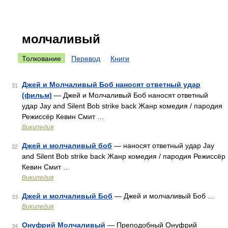
молчаливый
Толкование
Перевод
Книги
Джей и Молчаливый Боб наносят ответный удар
31
(фильм)
— Джей и Молчаливый Боб наносят ответный
удар Jay and Silent Bob strike back Жанр комедия / пародия
Режиссёр Кевин Смит …
Википедия
Джей и молчаливый боб
— наносят ответный удар Jay
32
and Silent Bob strike back Жанр комедия / пародия Режиссёр
Кевин Смит …
Википедия
Джей и молчаливый Боб
— Джей и молчаливый Боб …
33
Википедия
Онуфрий Молчаливый
— Преподобный Онуфрий
34