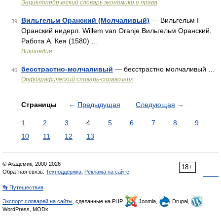
Энциклопедический словарь экономики и права
Вильгельм Оранский (Молчаливый)
— Вильгельм I
39
Оранский нидерл. Willem van Oranje Вильгельм Оранский.
Работа А. Кея (1580) …
Википедия
бесстрастно-молчаливый
— бесстрастно молчаливый …
40
Орфографический словарь-справочник
Страницы
←
Предыдущая
Следующая
→
1
2
3
4
5
6
7
8
9
10
11
12
13
© Академик, 2000-2026
18+
Обратная связь:
Техподдержка
,
Реклама на сайте
👣 Путешествия
Экспорт словарей на сайты
, сделанные на PHP,
Joomla,
Drupal,
WordPress, MODx.