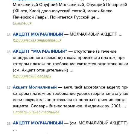
Молчаливый Онуфрий Молчаливый, Онуфрий Печерский
(XII век, Киев) древнерусский святой, монах Киево
Печерской Лавры. Почитается Русской це …
Википедия
АКЦЕПТ МОЛЧАЛИВЫЙ
— МОЛЧАЛИВЫЙ АКЦЕПТ …
35
Юридическая энциклопедия
АКЦЕПТ "МОЛЧАЛИВЫЙ"
— отсутствие (в течение
36
определенного времени) отказа произвести платеж, при
котором платежное требование считается акцептованным
(см. Акцепт отрицательный) …
Юридический словарь
Акцепт Молчаливый
— англ. tacit acceptance акцепт, при
37
котором платежное требование удовлетворяется в случае,
если покупатель не отказался от оплаты в течение срока
акцепта. Словарь бизнес терминов. Академик.ру. 2001 …
Словарь бизнес-терминов
АКЦЕПТ МОЛЧАЛИВЫЙ
— (см. МОЛЧАЛИВЫЙ АКЦЕПТ)
38
…